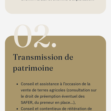
02.
Transmission de
patrimoine
Conseil et assistance à l’occasion de la
vente de terres agricoles (consultation sur
le droit de préemption éventuel des
SAFER, du preneur en place…),
Conseil et contentieux de réitération de