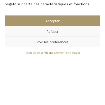
04.
négatif sur certaines caractéristiques et fonctions.
Accepter
Droits de la vigne et du
Refuser
vin
Voir les préférences
Politique de confidentialité
Mentions légales
Autorisation de plantation,
AOC, Signe de qualité,
Dépôt de marques à l’INPI.
05.