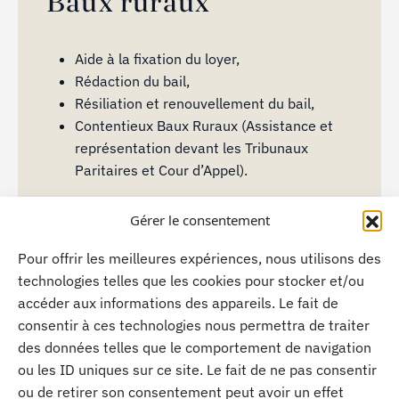
Baux ruraux
Aide à la fixation du loyer,
Rédaction du bail,
Résiliation et renouvellement du bail,
Contentieux Baux Ruraux (Assistance et
représentation devant les Tribunaux
Paritaires et Cour d’Appel).
Rédaction de l’appel de fermage et envoi
Gérer le consentement
au locataire,
Calcul de fermage avec actualisation en
Pour offrir les meilleures expériences, nous utilisons des
fonction de l’indice national,
technologies telles que les cookies pour stocker et/ou
Calcul des taxes répercutables.
accéder aux informations des appareils. Le fait de
consentir à ces technologies nous permettra de traiter
des données telles que le comportement de navigation
ou les ID uniques sur ce site. Le fait de ne pas consentir
ou de retirer son consentement peut avoir un effet