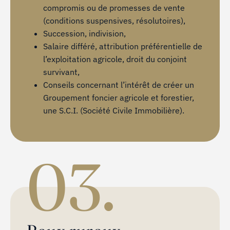
compromis ou de promesses de vente
(conditions suspensives, résolutoires),
Succession, indivision,
Salaire différé, attribution préférentielle de
l’exploitation agricole, droit du conjoint
survivant,
Conseils concernant l’intérêt de créer un
Groupement foncier agricole et forestier,
une S.C.I. (Société Civile Immobilière).
03.